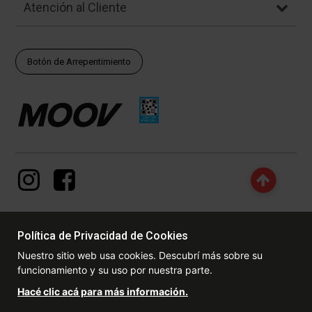
Atención al Cliente
Botón de Arrepentimiento
Política de Privacidad de Cookies
© Copyright - 2017 - 2026 www.dexter.com.ar, TODOS LOS
Nuestro sitio web usa cookies. Descubrí más sobre su
DERECHOS RESERVADOS. Las fotos contenidas en este site, el
funcionamiento y su uso por nuestra parte.
logotipo y las marcas son propiedad de www.dexter.com.ar y/o de
sus respectivos titulares. Está prohibida la reproducción total o
Hacé clic acá para más información.
parcial, sin la expresa autorización de la administradora de la