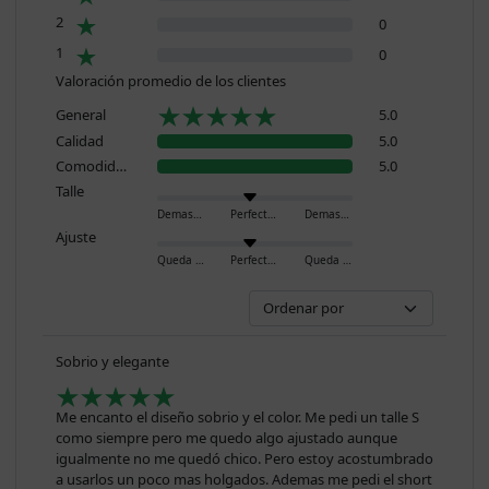
2
0
1
0
Valoración promedio de los clientes
General
5.0
Calidad
5.0
Comodidad
5.0
Talle
Demasiado pequeño
Perfecto
Demasiado grande
Ajuste
Queda ajustado
Perfecto
Queda holgado
Sobrio y elegante
Me encanto el diseño sobrio y el color. Me pedi un talle S
como siempre pero me quedo algo ajustado aunque
igualmente no me quedó chico. Pero estoy acostumbrado
a usarlos un poco mas holgados. Ademas me pedi el short