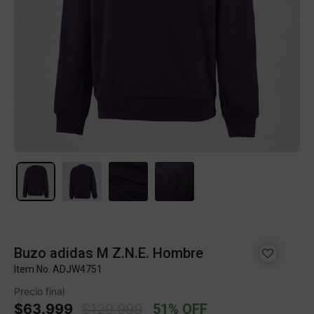
Buzo adidas M Z.N.E. Hombre
Item No.
ADJW4751
Precio final
Price reduced from
to
$63.999
$129.999
51% OFF