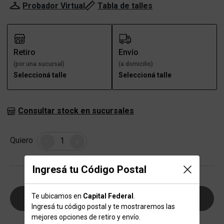
Probador Virtual
Tabla de talles
Retiro
Envío
(por una sucursal)
(a domicilio)
Seleccioná talle
Seleccioná talle
Consultar stock en sucursales
Cantidad
Quiero
-
+
Ingresá tu Código Postal
Te ubicamos en
Capital Federal
.
AGREGAR AL CARRITO
Ingresá tu código postal y te mostraremos las
mejores opciones de retiro y envío.