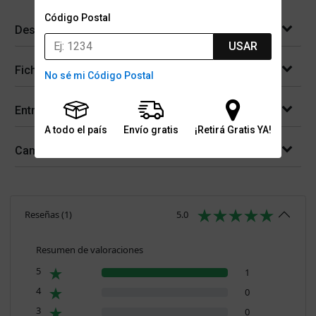
Código Postal
Descripción
USAR
Ficha técnica
No sé mi Código Postal
Entregas
A todo el país
Envío gratis
¡Retirá Gratis YA!
Cambios y devoluciones
Reseñas
(
1
)
5.0
Resumen de valoraciones
5
1
4
0
3
0