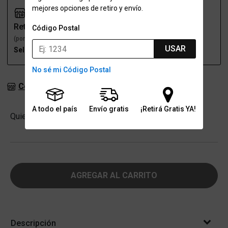
mejores opciones de retiro y envío.
Retiro
Envío
Código Postal
(por una sucursal)
(a domicilio)
USAR
Seleccioná talle
Seleccioná talle
No sé mi Código Postal
Consultar stock en sucursales
A todo el país
Envío gratis
¡Retirá Gratis YA!
Cantidad
Quiero
-
+
AGREGAR AL CARRITO
Descripción