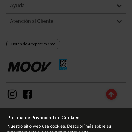
Ayuda
Atención al Cliente
Botón de Arrepentimiento
Política de Privacidad de Cookies
© Copyright - 2017 - 2026 www.dexter.com.ar, TODOS LOS
Nuestro sitio web usa cookies. Descubrí más sobre su
DERECHOS RESERVADOS. Las fotos contenidas en este site, el