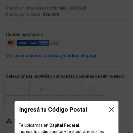
Precio sin impuestos nacionales:
$16.528
Precio por unidad:
$19.999
Cuotas habituales
Ver promociones, cuotas y medios de pago
Seleccioná talle (ARG) y conocé las opciones de retiro/envío
S
M
L
XL
XXL
Ingresá tu Código Postal
Probador Virtual
Tabla de talles
Te ubicamos en
Capital Federal
.
Ingresá tu código postal y te mostraremos las