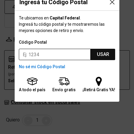
Ingresá tu Código Postal
43.5
44
45
45.5
Te ubicamos en
Capital Federal
.
46
47
Ingresá tu código postal y te mostraremos las
mejores opciones de retiro y envío.
Probador Virtual
Tabla de talles
Código Postal
USAR
Retiro
Envío
No sé mi Código Postal
(por una sucursal)
(a domicilio)
Seleccioná talle
Seleccioná talle
A todo el país
Envío gratis
¡Retirá Gratis YA!
Consultar stock en sucursales
Cantidad
Quiero
-
+