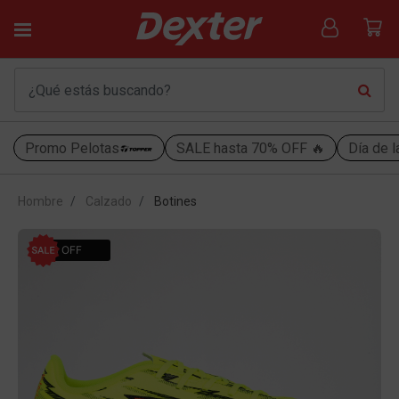
Promo Pelotas
SALE hasta 70% OFF 🔥
Día de l
Hombre
Calzado
Botines
30% OFF