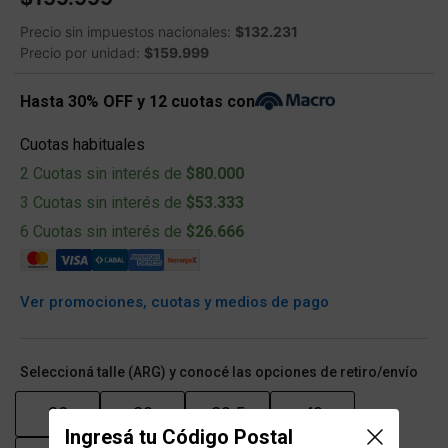
Precio sin impuestos nacionales:
$132.231
Precio por unidad:
$159.999
Hasta 30% OFF y 12 cuotas con
Cuotas habituales
2 Cuotas sin interés de
$80.000
3 Cuotas sin interés de
$53.333
6 Cuotas sin interés de
$26.666
Ver promociones, cuotas y medios de pago
Seleccioná talle (ARG) y conocé las opciones de retiro/envío
38
39
39.5
40
Ingresá tu Código Postal