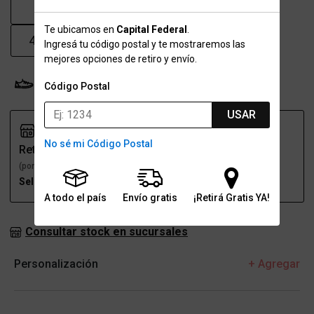
41
41.5
42
43
Te ubicamos en
Capital Federal
.
43.5
44
45
46
Ingresá tu código postal y te mostraremos las
mejores opciones de retiro y envío.
Probador Virtual
Tabla de talles
Código Postal
USAR
No sé mi Código Postal
Retiro
Envío
(por una sucursal)
(a domicilio)
Seleccioná talle
Seleccioná talle
A todo el país
Envío gratis
¡Retirá Gratis YA!
Consultar stock en sucursales
Personalización
+ Agregar