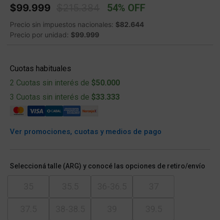
Price reduced from
to
$99.999
$215.384
54% OFF
Precio sin impuestos nacionales:
$82.644
Precio por unidad:
$99.999
Cuotas habituales
2 Cuotas sin interés de
$50.000
3 Cuotas sin interés de
$33.333
Ver promociones, cuotas y medios de pago
Seleccioná talle (ARG) y conocé las opciones de retiro/envío
35
35.5
36-36.5
37
37.5
38-38.5
39
39.5