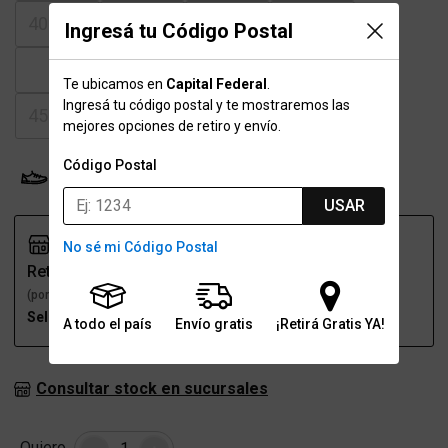
40-40.5
41
41.5
42-42.5
Ingresá tu Código Postal
43
43.5
44
44.5
Te ubicamos en
Capital Federal
.
Ingresá tu código postal y te mostraremos las
45-45.5
46
46.5
mejores opciones de retiro y envío.
Código Postal
Probador Virtual
Tabla de talles
USAR
No sé mi Código Postal
Retiro
Envío
(por una sucursal)
(a domicilio)
Seleccioná talle
Seleccioná talle
A todo el país
Envío gratis
¡Retirá Gratis YA!
Consultar stock en sucursales
Cantidad
Quiero