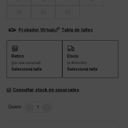
43
44
45
Probador Virtual
Tabla de talles
Retiro
Envío
(por una sucursal)
(a domicilio)
Seleccioná talle
Seleccioná talle
Consultar stock en sucursales
Cantidad
Quiero
-
+