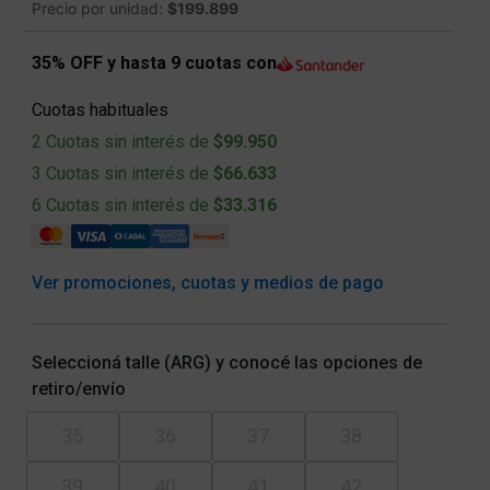
Precio por unidad:
$199.899
35% OFF y hasta 9 cuotas con
Cuotas habituales
2 Cuotas sin interés de
$99.950
3 Cuotas sin interés de
$66.633
6 Cuotas sin interés de
$33.316
Ver promociones, cuotas y medios de pago
Seleccioná talle (ARG) y conocé las opciones de
retiro/envío
35
36
37
38
39
40
41
42