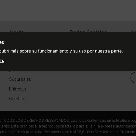
Ayuda
Redes Sociales
Ce
Condiciones de pago
Facebook
es
Preguntas Frecuentes
Instagram
cubrí más sobre su funcionamiento y su uso por nuestra parte.
¿Cómo comprar?
n.
¿Cómo medir tu talle?
Sucursales
Entregas
Cambios
r, TODOS LOS DERECHOS RESERVADOS. Las fotos contenidas en este site, el log
ares. Está prohibida la reproducción total o parcial, sin la expresa autorización
on domicilio en Autopista Panamericana KM 25,6 - Don Torcuato de la Provincia