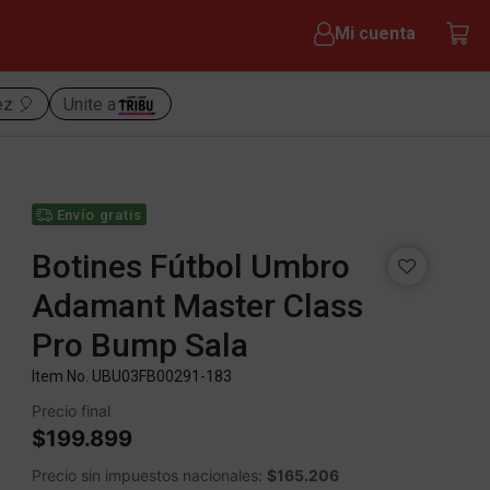
Mi cuenta
ez 🎈
Unite a
Envío gratis
Botines Fútbol Umbro
Adamant Master Class
Pro Bump Sala
Item No.
UBU03FB00291-183
Precio final
$199.899
Precio sin impuestos nacionales:
$165.206