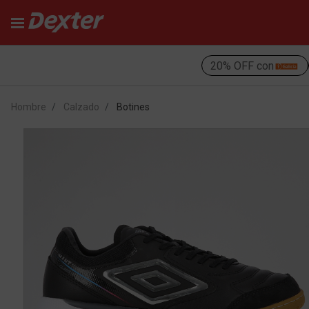
20% OFF con
Hombre
Calzado
Botines