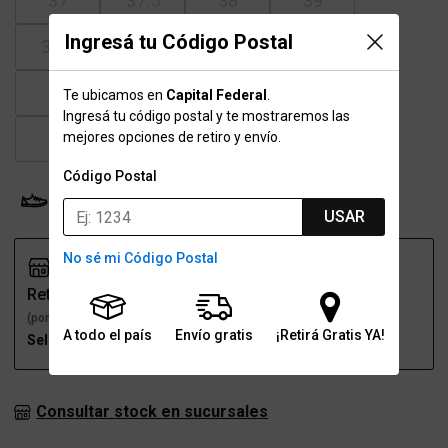
37
37.5
38
39
Ingresá tu Código Postal
39.5
40
41
41.5
42
43
43.5
44
Te ubicamos en
Capital Federal
.
Ingresá tu código postal y te mostraremos las
45
45.5
46
47
mejores opciones de retiro y envío.
Código Postal
Probador Virtual
Tabla de talles
USAR
No sé mi Código Postal
Retiro
Envío
(por una sucursal)
(a domicilio)
A todo el país
Envío gratis
¡Retirá Gratis YA!
Seleccioná talle
Seleccioná talle
Consultar stock en sucursales