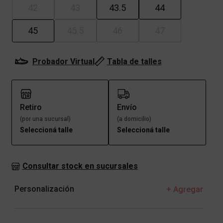
42
43
43.5
44
45
45.5
46
47
Probador Virtual
Tabla de talles
Retiro
Envío
(por una sucursal)
(a domicilio)
Seleccioná talle
Seleccioná talle
Consultar stock en sucursales
Personalización
+ Agregar