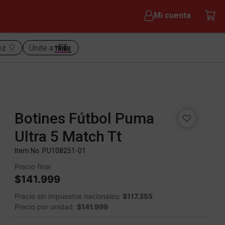
Mi cuenta
ez 🎈
Unite a
Botines Fútbol Puma
Ultra 5 Match Tt
Item No.
PU108251-01
Precio final
$141.999
Precio sin impuestos nacionales:
$117.355
Precio por unidad:
$141.999