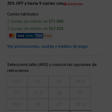
35% OFF y hasta 9 cuotas con
Cuotas habituales
2 Cuotas sin interés de
$71.000
3 Cuotas sin interés de
$47.333
Ver promociones, cuotas y medios de pago
Seleccioná talle (ARG) y conocé las opciones de
retiro/envío
34.5
35
36
36.5
37
37.5
38
39
39.5
40
41
41.5