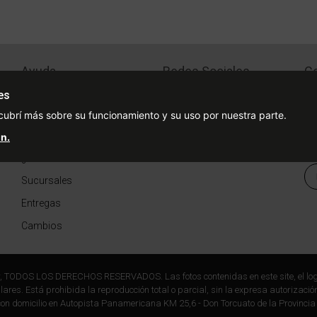
Ayuda
Redes Sociales
Ce
Condiciones de pago
Facebook
es
Preguntas Frecuentes
Instagram
cubrí más sobre su funcionamiento y su uso por nuestra parte.
¿Cómo comprar?
n.
¿Cómo medir tu talle?
Sucursales
Entregas
Cambios
r, TODOS LOS DERECHOS RESERVADOS. Las fotos contenidas en este site, el log
ares. Está prohibida la reproducción total o parcial, sin la expresa autorización
on domicilio en Autopista Panamericana KM 25,6 - Don Torcuato de la Provincia