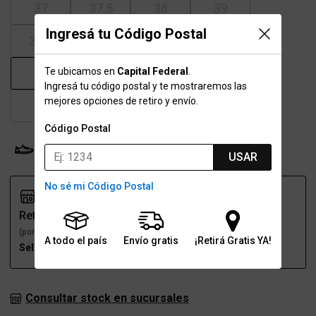
37
37.5
38
39
Ingresá tu Código Postal
39.5
40
41
41.5
Te ubicamos en
Capital Federal
.
42
43
43.5
44
Ingresá tu código postal y te mostraremos las
mejores opciones de retiro y envío.
45
45.5
46
47
Código Postal
Probador Virtual
Tabla de talles
USAR
No sé mi Código Postal
Retiro
Envío
(por una sucursal)
(a domicilio)
A todo el país
Envío gratis
¡Retirá Gratis YA!
Seleccioná talle
Seleccioná talle
Consultar stock en sucursales