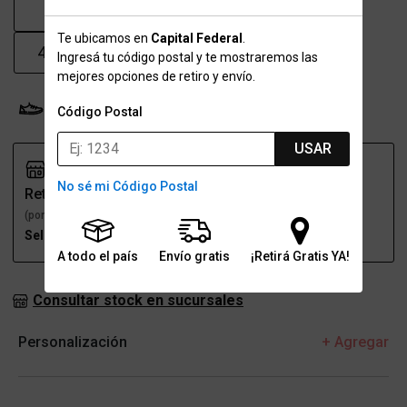
41
41.5
42
43
Te ubicamos en
Capital Federal
.
43.5
44
45
46
Ingresá tu código postal y te mostraremos las
mejores opciones de retiro y envío.
Probador Virtual
Tabla de talles
Código Postal
USAR
No sé mi Código Postal
Retiro
Envío
(por una sucursal)
(a domicilio)
Seleccioná talle
Seleccioná talle
A todo el país
Envío gratis
¡Retirá Gratis YA!
Consultar stock en sucursales
Personalización
+ Agregar