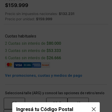
$159.999
Precio sin impuestos nacionales:
$132.231
Precio por unidad:
$159.999
Cuotas habituales
2 Cuotas sin interés de
$80.000
3 Cuotas sin interés de
$53.333
6 Cuotas sin interés de
$26.666
Ver promociones, cuotas y medios de pago
Seleccioná talle (ARG) y conocé las opciones de retiro/envío
38
39
39.5
40
Ingresá tu Código Postal