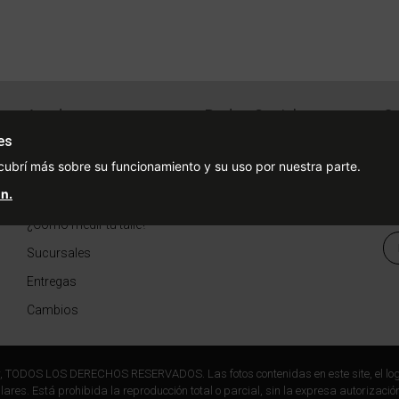
Ayuda
Redes Sociales
Ce
Condiciones de pago
Facebook
es
cubrí más sobre su funcionamiento y su uso por nuestra parte.
Preguntas Frecuentes
Instagram
n.
¿Cómo comprar?
¿Cómo medir tu talle?
Sucursales
Entregas
Cambios
r, TODOS LOS DERECHOS RESERVADOS. Las fotos contenidas en este site, el log
ares. Está prohibida la reproducción total o parcial, sin la expresa autorización