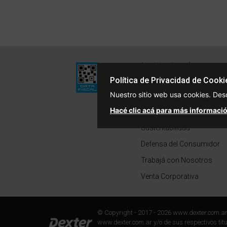
Institucional
Quiénes Somos
Política de Privacidad de Cooki
Nuestro sitio web usa cookies. Des
Políticas de Privacidad
Hacé clic acá para más informació
Términos y Condiciones
Sustentabilidad
Defensa del Consumidor
Trabajá con Nosotros
Venta Corporativa
© Copyright - 2017 - 2026 www.dexter.com.a
www.dexter.com.ar y/o de sus respectivos titul