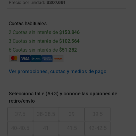
Precio por unidad:
$307.691
Cuotas habituales
2 Cuotas sin interés de
$153.846
3 Cuotas sin interés de
$102.564
6 Cuotas sin interés de
$51.282
Ver promociones, cuotas y medios de pago
Seleccioná talle (ARG) y conocé las opciones de
retiro/envío
37.5
38-38.5
39
39.5
40-40.5
41
41.5
42-42.5