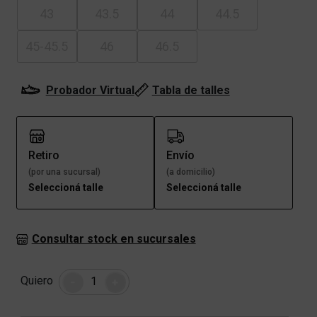
43
43.5
44
44.5
45-45.5
46
46.5
Probador Virtual
Tabla de talles
Retiro
Envío
(por una sucursal)
(a domicilio)
Seleccioná talle
Seleccioná talle
Consultar stock en sucursales
Cantidad
Quiero
-
+