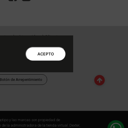
ntro de Atención al Cliente
Libro de quejas Online
WhatsApp | Lu a Vi 9 a 20 | Sa 9 a 17
ACEPTO
0810-888-3398 | Lu a Vi 9 a 18 | Sa 9 a 17
Botón de Arrepentimiento
otipo y las marcas son propiedad de
 de la administradora de la tienda virtual. Dexter,