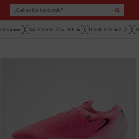
otas
SALE hasta 70% OFF 🔥
Día de la Niñez 🎈
U