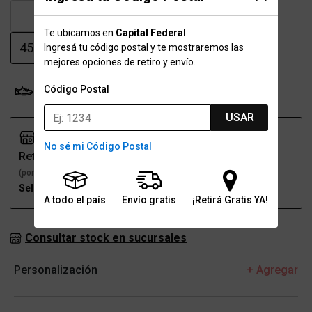
43
43.5
44
44.5
Te ubicamos en
Capital Federal
.
45-45.5
46
46.5
Ingresá tu código postal y te mostraremos las
mejores opciones de retiro y envío.
Código Postal
Probador Virtual
Tabla de talles
USAR
No sé mi Código Postal
Retiro
Envío
(por una sucursal)
(a domicilio)
Seleccioná talle
Seleccioná talle
A todo el país
Envío gratis
¡Retirá Gratis YA!
Consultar stock en sucursales
Personalización
+ Agregar