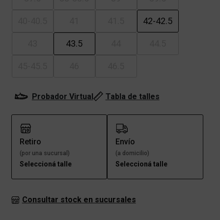
40-40.5
41
41.5
42-42.5
43
43.5
44
44.5
45-45.5
46
46.5
Probador Virtual
Tabla de talles
Retiro
Envío
(por una sucursal)
(a domicilio)
Seleccioná talle
Seleccioná talle
Consultar stock en sucursales