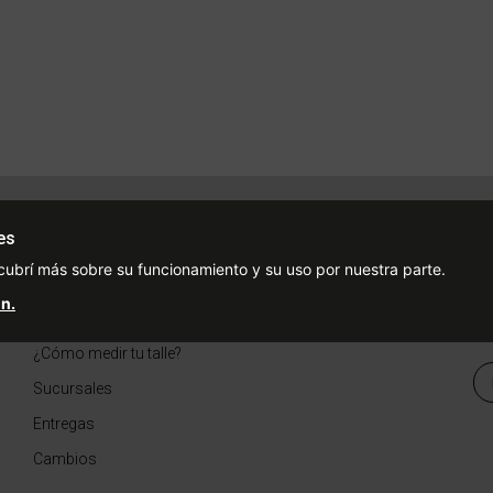
Ayuda
Redes Sociales
Ce
es
Condiciones de pago
Facebook
cubrí más sobre su funcionamiento y su uso por nuestra parte.
Preguntas Frecuentes
Instagram
n.
¿Cómo comprar?
¿Cómo medir tu talle?
Sucursales
Entregas
Cambios