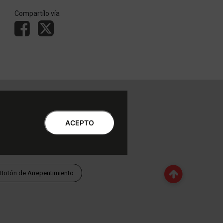
Compartílo vía
ntro de Atención al Cliente
Libro de quejas Online
ACEPTO
WhatsApp | Lu a Vi 9 a 20 | Sa 9 a 17
0810-888-3398 | Lu a Vi 9 a 18 | Sa 9 a 17
Botón de Arrepentimiento