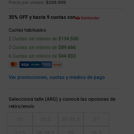
Precio por unidad:
$268.999
35% OFF y hasta 9 cuotas con
Cuotas habituales
2 Cuotas sin interés de
$134.500
3 Cuotas sin interés de
$89.666
6 Cuotas sin interés de
$44.833
Ver promociones, cuotas y medios de pago
Seleccioná talle (ARG) y conocé las opciones de
retiro/envío
35
35.5
36-36.5
37
37.5
38-38.5
39
39.5