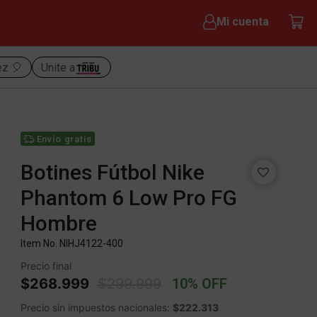
Mi cuenta
ez 🎈
Unite a
Envío gratis
Botines Fútbol Nike
Phantom 6 Low Pro FG
Hombre
Item No.
NIHJ4122-400
Precio final
Price reduced from
to
$268.999
$299.999
10% OFF
Precio sin impuestos nacionales:
$222.313