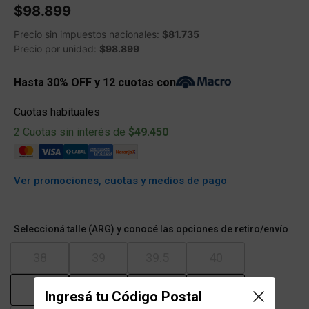
$98.899
Precio sin impuestos nacionales:
$81.735
Precio por unidad:
$98.899
Hasta 30% OFF y 12 cuotas con
Cuotas habituales
2 Cuotas sin interés de
$49.450
Ver promociones, cuotas y medios de pago
Seleccioná talle (ARG) y conocé las opciones de retiro/envío
38
39
39.5
40
41
41.5
42
42.5
Ingresá tu Código Postal