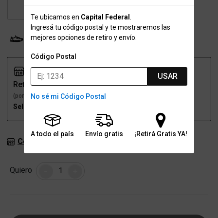
43
43.5
44
Te ubicamos en
Capital Federal
.
Ingresá tu código postal y te mostraremos las
mejores opciones de retiro y envío.
Probador Virtual
Tabla de talles
Código Postal
USAR
Retiro
Envío
No sé mi Código Postal
(por una sucursal)
(a domicilio)
Seleccioná talle
Seleccioná talle
A todo el país
Envío gratis
¡Retirá Gratis YA!
Consultar stock en sucursales
Cantidad
Quiero
-
+