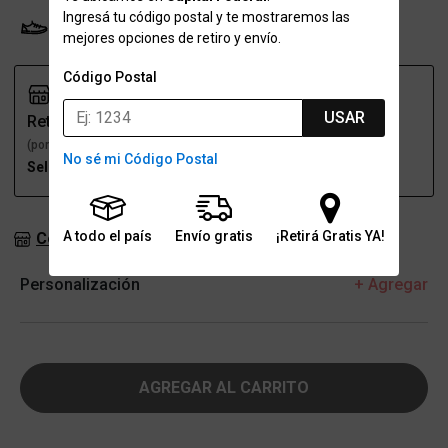
Ingresá tu código postal y te mostraremos las
Probador Virtual
Tabla de talles
mejores opciones de retiro y envío.
Código Postal
USAR
Retiro
Envío
(por una sucursal)
(a domicilio)
No sé mi Código Postal
Seleccioná talle
Seleccioná talle
A todo el país
Envío gratis
¡Retirá Gratis YA!
Consultar stock en sucursales
Personalización
+ Agregar
AGREGAR AL CARRITO