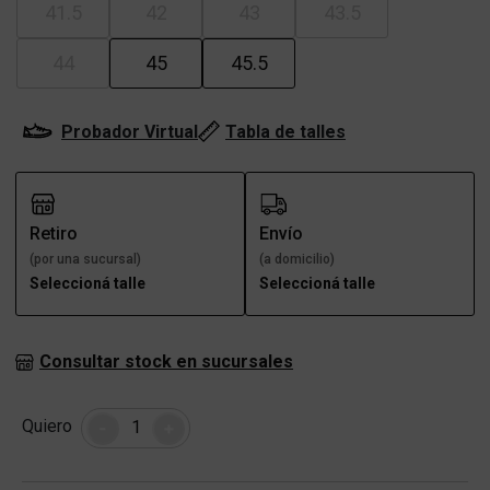
41.5
42
43
43.5
44
45
45.5
Probador Virtual
Tabla de talles
Retiro
Envío
(por una sucursal)
(a domicilio)
Seleccioná talle
Seleccioná talle
Consultar stock en sucursales
Cantidad
Quiero
-
+