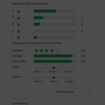
Resumen de valoraciones
5
7
4
3
3
2
2
0
1
1
Valoración promedio de los clientes
General
4.2
Calidad
4.6
Comodidad
4.5
Talle
Demasiado pequeño
Perfecto
Demasiado grande
Ajuste
Queda ajustado
Perfecto
Queda holgado
Son buenos