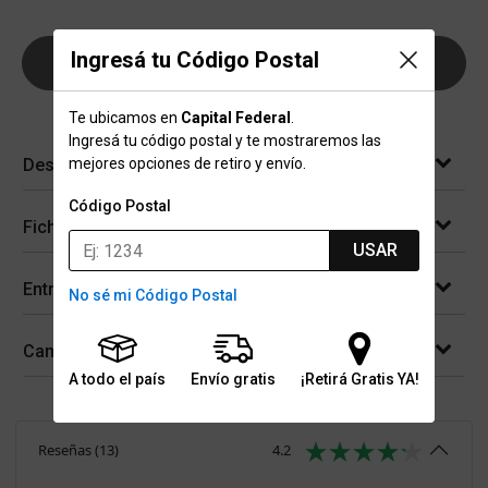
Ingresá tu Código Postal
AGREGAR AL CARRITO
Te ubicamos en
Capital Federal
.
Ingresá tu código postal y te mostraremos las
Descripción
mejores opciones de retiro y envío.
Código Postal
Ficha técnica
USAR
Entregas
No sé mi Código Postal
Cambios y devoluciones
A todo el país
Envío gratis
¡Retirá Gratis YA!
Reseñas
(
13
)
4.2