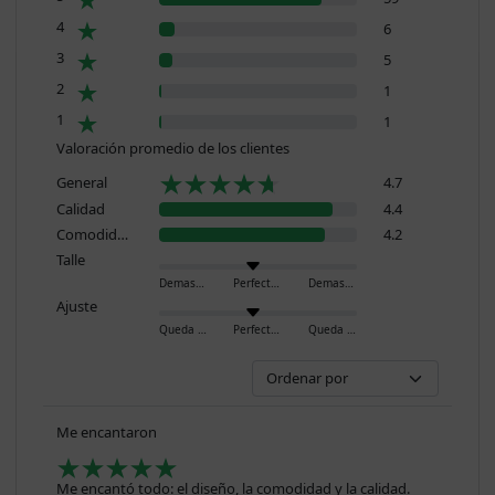
4
6
3
5
2
1
1
1
Valoración promedio de los clientes
General
4.7
Calidad
4.4
Comodidad
4.2
Talle
Demasiado pequeño
Perfecto
Demasiado grande
Ajuste
Queda ajustado
Perfecto
Queda holgado
Me encantaron
Me encantó todo: el diseño, la comodidad y la calidad.