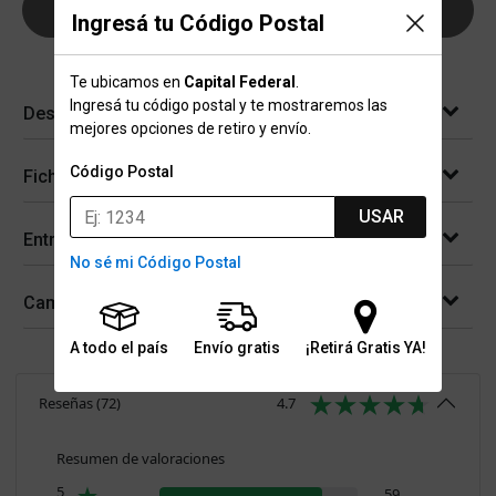
AGREGAR AL CARRITO
Ingresá tu Código Postal
Te ubicamos en
Capital Federal
.
Ingresá tu código postal y te mostraremos las
Descripción
mejores opciones de retiro y envío.
Código Postal
Ficha técnica
USAR
Entregas
No sé mi Código Postal
Cambios y devoluciones
A todo el país
Envío gratis
¡Retirá Gratis YA!
Reseñas
(
72
)
4.7
Resumen de valoraciones
5
59