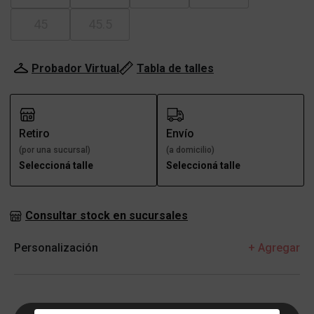
45
45.5
Probador Virtual
Tabla de talles
Retiro
Envío
(por una sucursal)
(a domicilio)
Seleccioná talle
Seleccioná talle
Consultar stock en sucursales
Personalización
+ Agregar