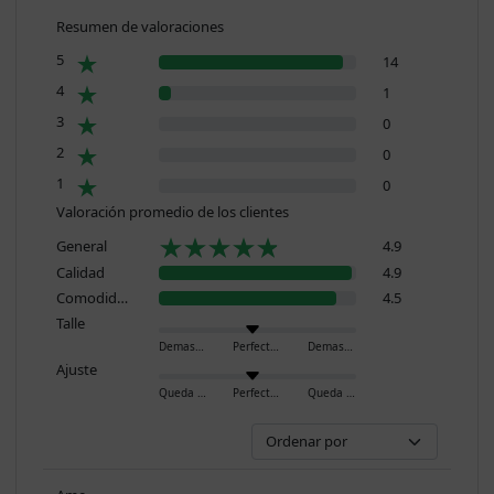
Resumen de valoraciones
5
14
4
1
3
0
2
0
1
0
Valoración promedio de los clientes
General
4.9
Calidad
4.9
Comodidad
4.5
Talle
Demasiado pequeño
Perfecto
Demasiado grande
Ajuste
Queda ajustado
Perfecto
Queda holgado