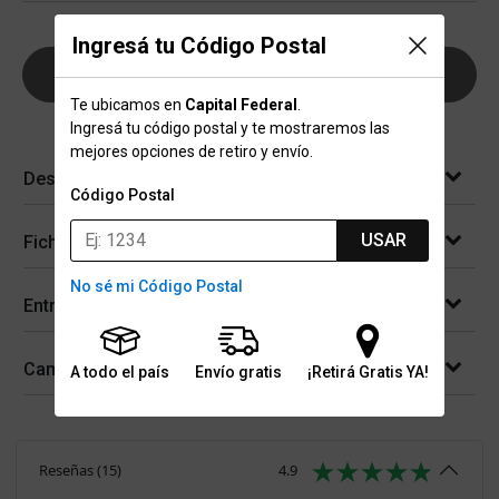
Ingresá tu Código Postal
AGREGAR AL CARRITO
Te ubicamos en
Capital Federal
.
Ingresá tu código postal y te mostraremos las
mejores opciones de retiro y envío.
Descripción
Código Postal
USAR
Ficha técnica
No sé mi Código Postal
Entregas
Cambios y devoluciones
A todo el país
Envío gratis
¡Retirá Gratis YA!
Reseñas
(
15
)
4.9