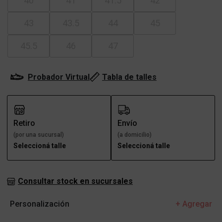
40
41
41.5
42
43
43.5
44
45
45.5
46
47
Probador Virtual
Tabla de talles
Retiro
Envío
(por una sucursal)
(a domicilio)
Seleccioná talle
Seleccioná talle
Consultar stock en sucursales
Personalización
+ Agregar