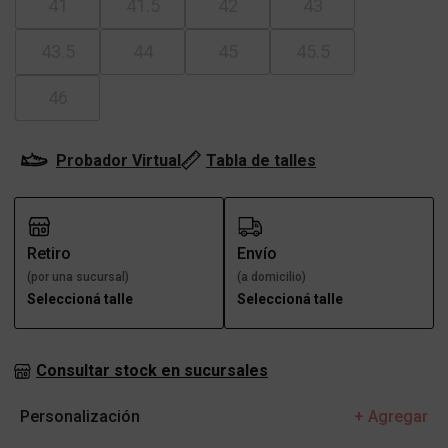
41
41.5
42
43
43.5
44
45
45.5
46
Probador Virtual
Tabla de talles
Retiro
Envío
(por una sucursal)
(a domicilio)
Seleccioná talle
Seleccioná talle
Consultar stock en sucursales
Personalización
+ Agregar