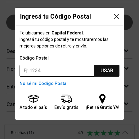
Ingresá tu Código Postal
AGREGAR AL CARRITO
Te ubicamos en
Capital Federal
.
Ingresá tu código postal y te mostraremos las
mejores opciones de retiro y envío.
Descripción
Código Postal
Ficha técnica
USAR
No sé mi Código Postal
Entregas
Cambios y devoluciones
A todo el país
Envío gratis
¡Retirá Gratis YA!
Reseñas
(
11
)
4.9