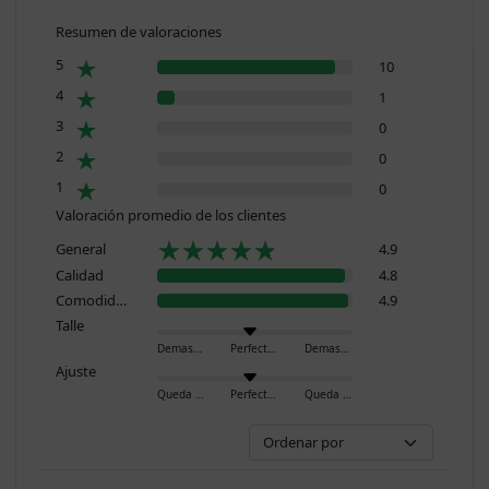
Resumen de valoraciones
5
10
4
1
3
0
2
0
1
0
Valoración promedio de los clientes
General
4.9
Calidad
4.8
Comodidad
4.9
Talle
Demasiado pequeño
Perfecto
Demasiado grande
Ajuste
Queda ajustado
Perfecto
Queda holgado