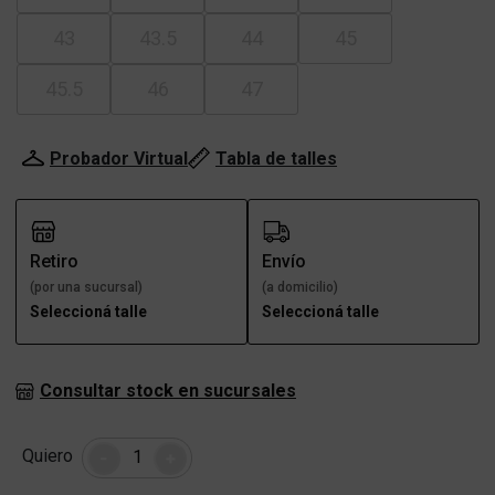
43
43.5
44
45
45.5
46
47
Probador Virtual
Tabla de talles
Retiro
Envío
(por una sucursal)
(a domicilio)
Seleccioná talle
Seleccioná talle
Consultar stock en sucursales
Cantidad
Quiero
-
+