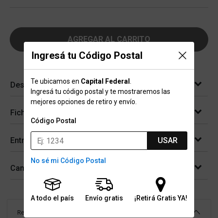
AGREGAR AL CARRITO
Ingresá tu Código Postal
Te ubicamos en
Capital Federal
.
Descripción
Ingresá tu código postal y te mostraremos las
mejores opciones de retiro y envío.
Ficha técnica
Código Postal
Entregas
USAR
No sé mi Código Postal
Cambios y devoluciones
A todo el país
Envío gratis
¡Retirá Gratis YA!
Reseñas
(
18
)
4.2