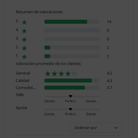
Resumen de valoraciones
5
14
4
0
3
0
2
2
1
2
Valoración promedio de los clientes
General
4.2
Calidad
4.3
Comodidad
3.7
Talle
Demasiado pequeño
Perfecto
Demasiado grande
Ajuste
Queda ajustado
Perfecto
Queda holgado