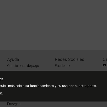
Ayuda
Redes Sociales
Ce
Condiciones de pago
Facebook
Preguntas Frecuentes
Instagram
es
¿Cómo comprar?
cubrí más sobre su funcionamiento y su uso por nuestra parte.
¿Cómo medir tu talle?
n.
Sucursales
Entregas