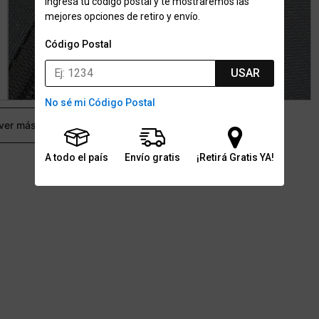
Ingresá tu código postal y te mostraremos las
mejores opciones de retiro y envío.
Código Postal
USAR
No sé mi Código Postal
 ver más
A todo el país
Envío gratis
¡Retirá Gratis YA!