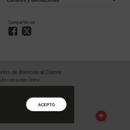
Cambios y devoluciones
Compartílo vía
ntro de Atención al Cliente
Libro de quejas Online
WhatsApp | Lu a Vi 9 a 20 | Sa 9 a 17
0810-888-3398 | Lu a Vi 9 a 18 | Sa 9 a 17
ACEPTO
Botón de Arrepentimiento