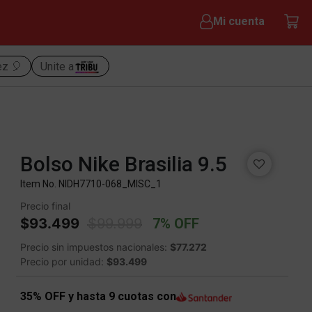
Mi cuenta
ez 🎈
Unite a
Bolso Nike Brasilia 9.5
Item No.
NIDH7710-068_MISC_1
Precio final
Price reduced from
to
$93.499
$99.999
7% OFF
Precio sin impuestos nacionales:
$77.272
Precio por unidad:
$93.499
35% OFF y hasta 9 cuotas con