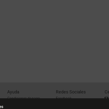
Ayuda
Redes Sociales
Ce
Condiciones de pago
Facebook
Preguntas Frecuentes
Instagram
es