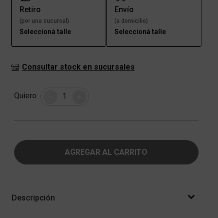
Retiro
Envío
(por una sucursal)
(a domicilio)
Seleccioná talle
Seleccioná talle
Consultar stock en sucursales
Cantidad
Quiero
-
+
AGREGAR AL CARRITO
Descripción