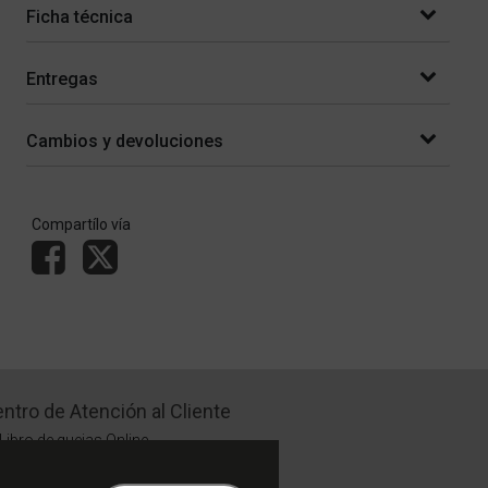
Ficha técnica
Entregas
Cambios y devoluciones
Compartílo vía
ntro de Atención al Cliente
Libro de quejas Online
WhatsApp | Lu a Vi 9 a 20 | Sa 9 a 17