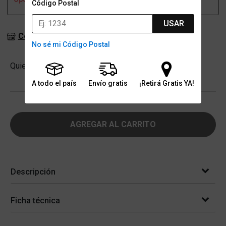
Código Postal
USAR
Consultar stock en sucursales
No sé mi Código Postal
Cantidad
Quiero
-
+
A todo el país
Envío gratis
¡Retirá Gratis YA!
AGREGAR AL CARRITO
Descripción
Ficha técnica