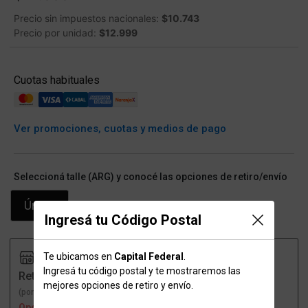
Precio sin impuestos nacionales:
$10.743
Precio por unidad:
$12.999
Cuotas habituales
Ver promociones, cuotas y medios de pago
Seleccioná talle (ARG) y conocé las opciones de retiro/envío
Único
Ingresá tu Código Postal
Te ubicamos en
Capital Federal
.
Ingresá tu código postal y te mostraremos las
Retiro
Envío
mejores opciones de retiro y envío.
(por una sucursal)
(a domicilio)
Opción no disponible
Opción no disponible