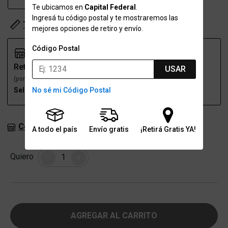
Te ubicamos en
Capital Federal
.
Ingresá tu código postal y te mostraremos las
Tabla de talles
mejores opciones de retiro y envío.
Código Postal
Retiro
Envío
USAR
(por una sucursal)
(a domicilio)
No sé mi Código Postal
Seleccioná talle
Seleccioná talle
Consultar stock en sucursales
A todo el país
Envío gratis
¡Retirá Gratis YA!
Cantidad
Quiero
-
+
AGREGAR AL CARRITO