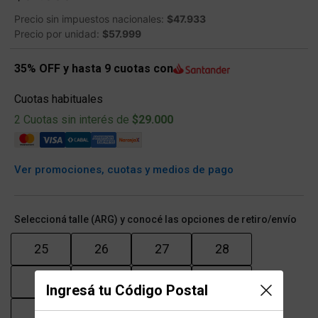
Precio sin impuestos nacionales:
$47.933
Precio por unidad:
$57.999
35% OFF y hasta 9 cuotas con
Cuotas habituales
2 Cuotas sin interés de
$29.000
Ver promociones, cuotas y medios de pago
Seleccioná talle (ARG) y conocé las opciones de retiro/envío
25
26
27
28
29
30
31
32
Ingresá tu Código Postal
33
34