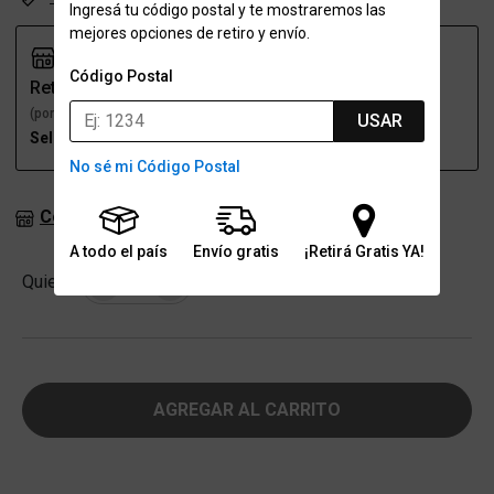
Ingresá tu código postal y te mostraremos las
mejores opciones de retiro y envío.
Código Postal
Retiro
Envío
(por una sucursal)
(a domicilio)
USAR
Seleccioná talle
Seleccioná talle
No sé mi Código Postal
Consultar stock en sucursales
A todo el país
Envío gratis
¡Retirá Gratis YA!
Cantidad
Quiero
-
+
AGREGAR AL CARRITO