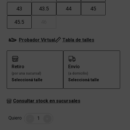
43
43.5
44
45
45.5
46
Probador Virtual
Tabla de talles
Retiro
Envío
(por una sucursal)
(a domicilio)
Seleccioná talle
Seleccioná talle
Consultar stock en sucursales
Cantidad
Quiero
-
+