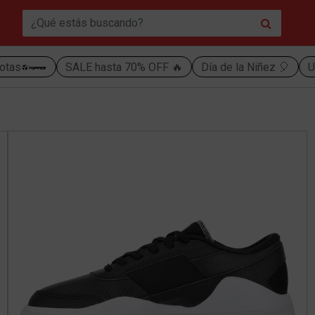
otas
SALE hasta 70% OFF 🔥
Día de la Niñez 🎈
U