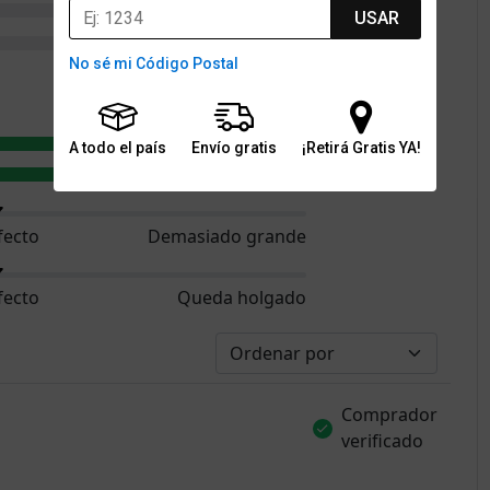
1
USAR
2
No sé mi Código Postal
4.7
4.6
A todo el país
Envío gratis
¡Retirá Gratis YA!
4.5
fecto
Demasiado grande
fecto
Queda holgado
Comprador
verificado