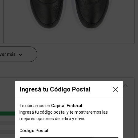
 ver más
4.7
Ingresá tu Código Postal
Te ubicamos en
Capital Federal
.
Ingresá tu código postal y te mostraremos las
60
mejores opciones de retiro y envío.
7
Código Postal
2