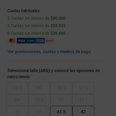
Cuotas habituales
2 Cuotas sin interés de
$80.000
3 Cuotas sin interés de
$53.333
6 Cuotas sin interés de
$26.666
Ver promociones, cuotas y medios de pago
Seleccioná talle (ARG) y conocé las opciones de
retiro/envío
34.5
36
36.5
37.5
38
38.5
39
39.5
40
41
41.5
42