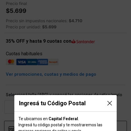
Precio final
$5.699
Precio sin impuestos nacionales:
$4.710
Precio por unidad:
$5.699
35% OFF y hasta 9 cuotas con
Cuotas habituales
Ver promociones, cuotas y medios de pago
Seleccioná talle (ARG) y conocé las opciones de retiro/envío
Ingresá tu Código Postal
JR
SR
Te ubicamos en
Capital Federal
.
Ingresá tu código postal y te mostraremos las