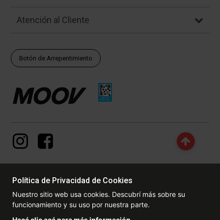
Atención al Cliente
Botón de Arrepentimiento
Política de Privacidad de Cookies
© Copyright - 2017 - 2026 www.dexter.com.ar, TODOS LOS
Nuestro sitio web usa cookies. Descubrí más sobre su
DERECHOS RESERVADOS. Las fotos contenidas en este site, el
funcionamiento y su uso por nuestra parte.
logotipo y las marcas son propiedad de www.dexter.com.ar y/o de
sus respectivos titulares. Está prohibida la reproducción total o
Hacé clic acá para más información.