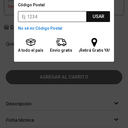
(por una sucursal)
(a domicilio)
Código Postal
Opción no disponible
Opción no disponible
USAR
Consultar stock en sucursales
No sé mi Código Postal
Cantidad
Quiero
-
+
A todo el país
Envío gratis
¡Retirá Gratis YA!
AGREGAR AL CARRITO
Descripción
Ficha técnica