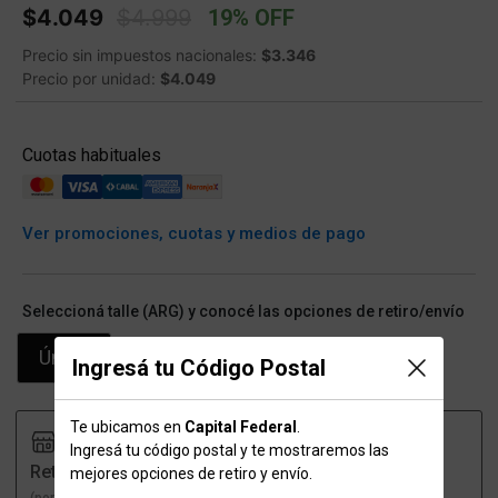
Price reduced from
to
$4.049
$4.999
19% OFF
Precio sin impuestos nacionales:
$3.346
Precio por unidad:
$4.049
Cuotas habituales
Ver promociones, cuotas y medios de pago
Seleccioná talle (ARG) y conocé las opciones de retiro/envío
Único
Ingresá tu Código Postal
Te ubicamos en
Capital Federal
.
Ingresá tu código postal y te mostraremos las
Retiro
Envío
mejores opciones de retiro y envío.