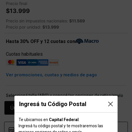
Precio final
$13.999
Precio sin impuestos nacionales:
$11.569
Precio por unidad:
$13.999
Hasta 30% OFF y 12 cuotas con
Cuotas habituales
Ver promociones, cuotas y medios de pago
Seleccioná talle (ARG) y conocé las opciones de retiro/envío
Ingresá tu Código Postal
Único
Te ubicamos en
Capital Federal
.
Ingresá tu código postal y te mostraremos las