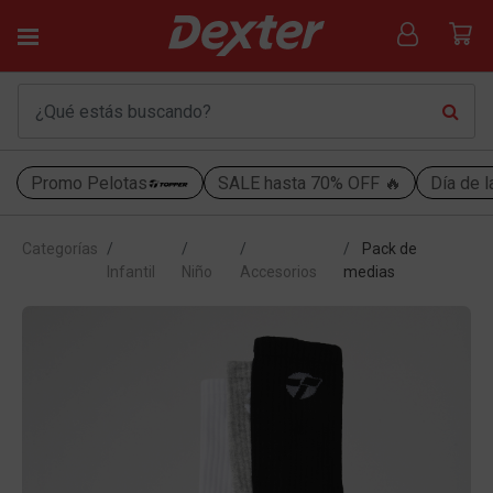
Promo Pelotas
SALE hasta 70% OFF 🔥
Día de l
Categorías
Pack de
Infantil
Niño
Accesorios
medias