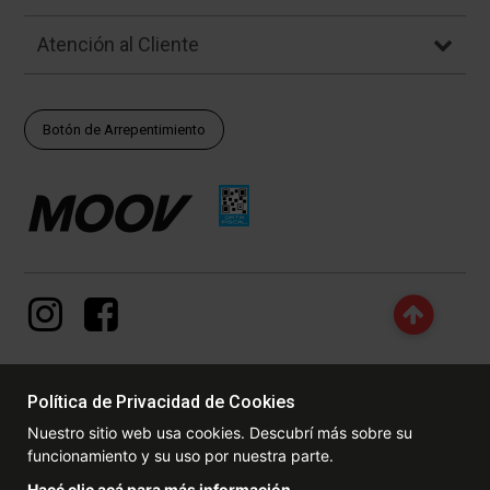
Atención al Cliente
Botón de Arrepentimiento
Política de Privacidad de Cookies
© Copyright - 2017 - 2026 www.dexter.com.ar, TODOS LOS
Nuestro sitio web usa cookies. Descubrí más sobre su
DERECHOS RESERVADOS. Las fotos contenidas en este site, el
funcionamiento y su uso por nuestra parte.
logotipo y las marcas son propiedad de www.dexter.com.ar y/o de
sus respectivos titulares. Está prohibida la reproducción total o
Hacé clic acá para más información.