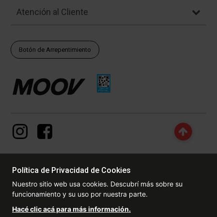
Atención al Cliente
Botón de Arrepentimiento
Política de Privacidad de Cookies
© Copyright - 2017 - 2026 www.dexter.com.ar, TODOS LOS
Nuestro sitio web usa cookies. Descubrí más sobre su
DERECHOS RESERVADOS. Las fotos contenidas en este site, el
funcionamiento y su uso por nuestra parte.
logotipo y las marcas son propiedad de www.dexter.com.ar y/o de
sus respectivos titulares. Está prohibida la reproducción total o
Hacé clic acá para más información.
parcial, sin la expresa autorización de la administradora de la