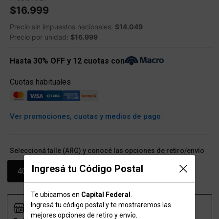
$16.999
Precio sin impuestos nacionales:
$14.049
Precio por unidad:
$16.999
Hasta 30% OFF y 12 cuotas con
Cuotas habituales
Ver promociones, cuotas y medios de pago
Seleccioná talle (ARG) y conocé las opciones de retiro/envío
Ingresá tu Código Postal
40-43
Te ubicamos en
Capital Federal
.
Ingresá tu código postal y te mostraremos las
mejores opciones de retiro y envío.