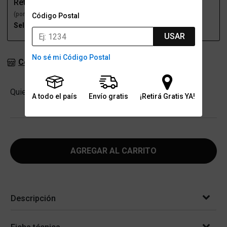
Retiro
Envío
(por una sucursal)
(a domicilio)
Código Postal
Seleccioná talle
Seleccioná talle
USAR
No sé mi Código Postal
Consultar stock en sucursales
Cantidad
Quiero
-
+
A todo el país
Envío gratis
¡Retirá Gratis YA!
AGREGAR AL CARRITO
Descripción