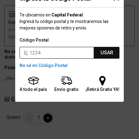
Te ubicamos en
Capital Federal
.
Ingresá tu código postal y te mostraremos las
Retiro
Envío
mejores opciones de retiro y envío.
(por una sucursal)
(a domicilio)
Opción no disponible
Opción no disponible
Código Postal
No se puede agregar al carrito: tenés otro producto con
USAR
distinto método de entrega.
No sé mi Código Postal
Podés guardarlo en favoritos y comprarlo después.
¿Necesitás ayuda?
Escribinos por Whatsapp.
A todo el país
Envío gratis
¡Retirá Gratis YA!
Consultar stock en sucursales
Cantidad
Quiero
-
+