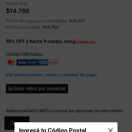
Precio final
$14.799
Precio sin impuestos nacionales:
$12.231
Precio por unidad:
$14.799
35% OFF y hasta 9 cuotas con
Cuotas habituales
Ver promociones, cuotas y medios de pago
Solo retiro por sucursal
Seleccioná talle (ARG) y conocé las opciones de retiro/envío
Único
Ingresá tu Código Postal