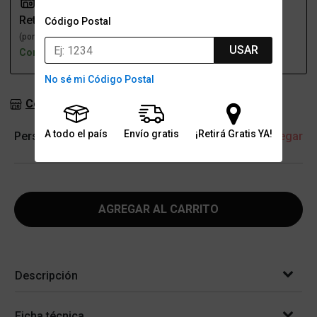
Retiro
Envío
Código Postal
(por una sucursal)
(a domicilio)
USAR
Con stock
Con stock
No sé mi Código Postal
Consultar stock en sucursales
A todo el país
Envío gratis
¡Retirá Gratis YA!
Personalización
+ Agregar
AGREGAR AL CARRITO
Descripción
Ficha técnica