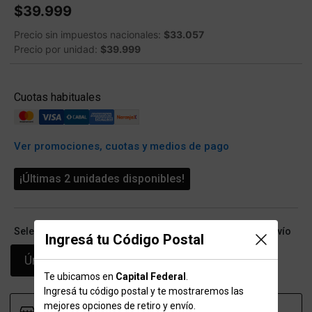
$39.999
Precio sin impuestos nacionales:
$33.057
Precio por unidad:
$39.999
Cuotas habituales
Ver promociones, cuotas y medios de pago
¡Últimas 2 unidades disponibles!
Seleccioná talle (ARG) y conocé las opciones de retiro/envío
Ingresá tu Código Postal
Único
Te ubicamos en
Capital Federal
.
Ingresá tu código postal y te mostraremos las
mejores opciones de retiro y envío.