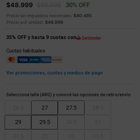
Price reduced from
to
$48.999
$69.999
30% OFF
Precio sin impuestos nacionales:
$40.495
Precio por unidad:
$48.999
35% OFF y hasta 9 cuotas con
Cuotas habituales
Ver promociones, cuotas y medios de pago
Seleccioná talle (ARG) y conocé las opciones de retiro/envío
26.5
27
27.5
28.5
29
29.5
30.5
31
31.5
32
33
33.5