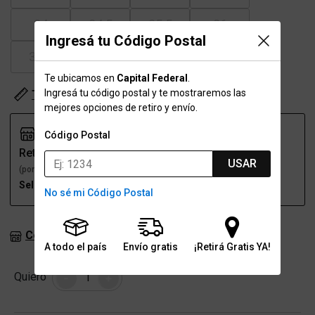
34
34.5
35.5
36
Ingresá tu Código Postal
36.5
37.5
Te ubicamos en
Capital Federal
.
Ingresá tu código postal y te mostraremos las
Tabla de talles
mejores opciones de retiro y envío.
Código Postal
Retiro
Envío
USAR
(por una sucursal)
(a domicilio)
Seleccioná talle
Seleccioná talle
No sé mi Código Postal
Consultar stock en sucursales
A todo el país
Envío gratis
¡Retirá Gratis YA!
Cantidad
Quiero
-
+