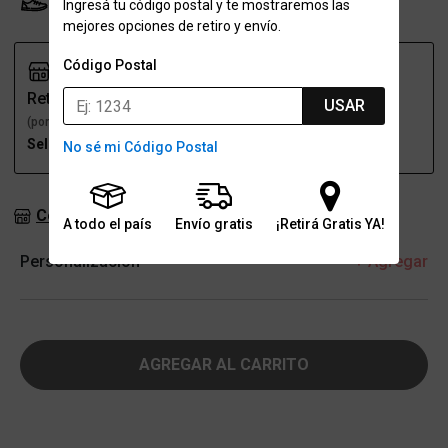
Probador Virtual
Tabla de talles
Ingresá tu código postal y te mostraremos las
mejores opciones de retiro y envío.
Código Postal
Retiro
Envío
USAR
(por una sucursal)
(a domicilio)
Seleccioná talle
Seleccioná talle
No sé mi Código Postal
Consultar stock en sucursales
A todo el país
Envío gratis
¡Retirá Gratis YA!
Personalización
+ Agregar
AGREGAR AL CARRITO