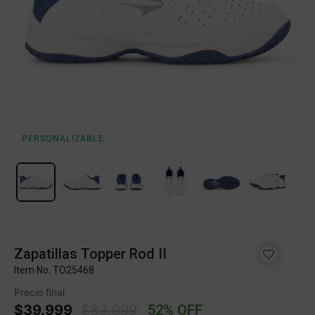
PERSONALIZABLE
Zapatillas Topper Rod II
Item No.
TO25468
Precio final
Price reduced from
to
$39.999
$83.999
52% OFF