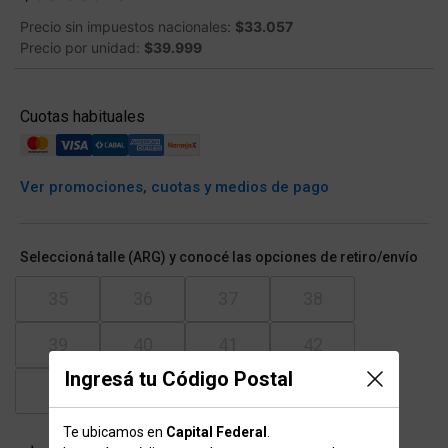
Precio sin impuestos nacionales:
$33.057
Precio por unidad:
$39.999
Cuotas habituales
Ver promociones, cuotas y medios de pago
Seleccioná talle (ARG) y conocé las opciones de retiro/envío
35
36
37
38
39
40
41
42
Ingresá tu Código Postal
43
44
45
Te ubicamos en
Capital Federal
.