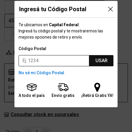
43
43.5
44
44.5
Ingresá tu Código Postal
45-45.5
46
46.5
47.5
Te ubicamos en
Capital Federal
.
Ingresá tu código postal y te mostraremos las
48.5
mejores opciones de retiro y envío.
Código Postal
Probador Virtual
Tabla de talles
USAR
No sé mi Código Postal
Retiro
Envío
(por una sucursal)
(a domicilio)
Seleccioná talle
Seleccioná talle
A todo el país
Envío gratis
¡Retirá Gratis YA!
Consultar stock en sucursales
Cantidad
Quiero