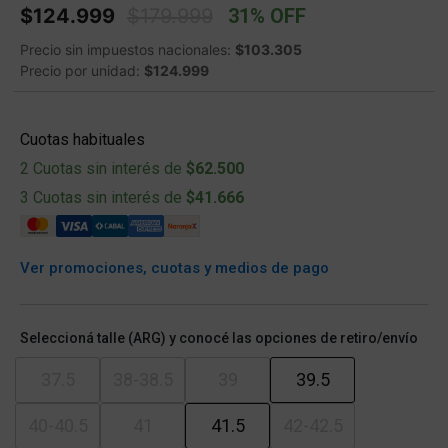
Price reduced from
to
$124.999
$179.999
31% OFF
Precio sin impuestos nacionales:
$103.305
Precio por unidad:
$124.999
Cuotas habituales
2 Cuotas sin interés de
$62.500
3 Cuotas sin interés de
$41.666
Ver promociones, cuotas y medios de pago
Seleccioná talle (ARG) y conocé las opciones de retiro/envío
37.5
38-38.5
39
39.5
40-40.5
41
41.5
42-42.5