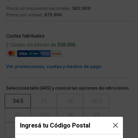
Precio sin impuestos nacionales:
$62.809
Precio por unidad:
$75.999
Cuotas habituales
2 Cuotas sin interés de
$38.000
Ver promociones, cuotas y medios de pago
Seleccioná talle (ARG) y conocé las opciones de retiro/envío
34.5
35
36
36.5
37
37.5
38
39
Ingresá tu Código Postal
39.5
40
41
41.5