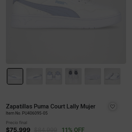
Zapatillas Puma Court Lally Mujer
Item No.
PU406095-05
Precio final
Price reduced from
to
$75.999
$84.999
11% OFF