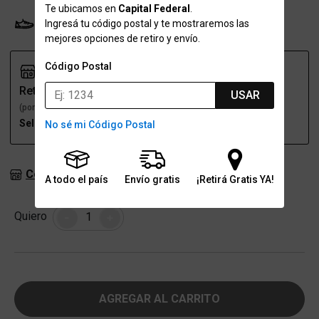
Te ubicamos en
Capital Federal
.
Ingresá tu código postal y te mostraremos las
Probador Virtual
Tabla de talles
mejores opciones de retiro y envío.
Código Postal
Retiro
Envío
USAR
(por una sucursal)
(a domicilio)
Seleccioná talle
Seleccioná talle
No sé mi Código Postal
Consultar stock en sucursales
A todo el país
Envío gratis
¡Retirá Gratis YA!
Cantidad
Quiero
-
+
AGREGAR AL CARRITO