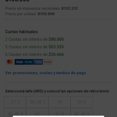
Precio sin impuestos nacionales:
$132.231
Precio por unidad:
$159.999
Cuotas habituales
2 Cuotas sin interés de
$80.000
3 Cuotas sin interés de
$53.333
6 Cuotas sin interés de
$26.666
Ver promociones, cuotas y medios de pago
Seleccioná talle (ARG) y conocé las opciones de retiro/envío
37.5
38-38.5
39
39.5
40-40.5
41
41.5
42-42.5