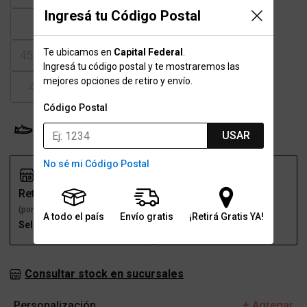
Ingresá tu Código Postal
43
43.5
44
44.5
Te ubicamos en
Capital Federal
.
45-45.5
46
46.5
47.5
Ingresá tu código postal y te mostraremos las
mejores opciones de retiro y envío.
48.5
Código Postal
Probador Virtual
Tabla de talles
USAR
No sé mi Código Postal
Retiro
Envío
(por una sucursal)
(a domicilio)
A todo el país
Envío gratis
¡Retirá Gratis YA!
Seleccioná talle
Seleccioná talle
Consultar stock en sucursales
Personalización
+ Agregar