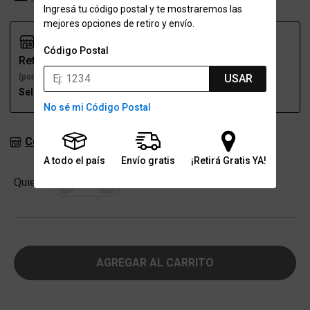
Ingresá tu código postal y te mostraremos las
mejores opciones de retiro y envío.
Código Postal
Retiro
Envío
USAR
(por una sucursal)
(a domicilio)
Seleccioná talle
Seleccioná talle
No sé mi Código Postal
Consultar stock en sucursales
A todo el país
Envío gratis
¡Retirá Gratis YA!
Cantidad
Quiero
-
+
AGREGAR AL CARRITO