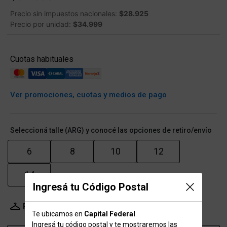
Precio sin impuestos nacionales:
$28.925
Precio por unidad:
$34.999
Cuotas habituales
Ver promociones, cuotas y medios de pago
Seleccioná talle (ARG) y conocé las opciones de retiro/envío
6
8
10
12
14
Ingresá tu Código Postal
Probador Virtual
Tabla de talles
Te ubicamos en
Capital Federal
.
Ingresá tu código postal y te mostraremos las