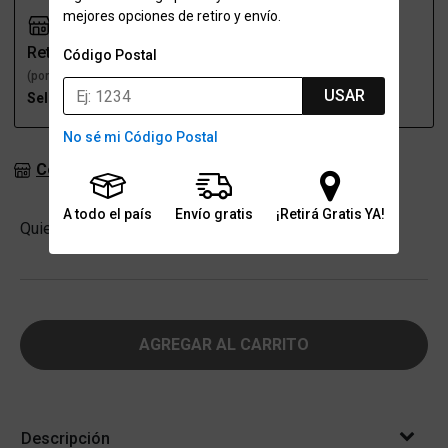
mejores opciones de retiro y envío.
Retiro
Envío
Código Postal
(por una sucursal)
(a domicilio)
USAR
Seleccioná talle
Seleccioná talle
No sé mi Código Postal
Consultar stock en sucursales
A todo el país
Envío gratis
¡Retirá Gratis YA!
Cantidad
Quiero
-
+
AGREGAR AL CARRITO
Descripción