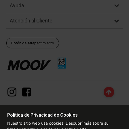
Ayuda
Atención al Cliente
Botón de Arrepentimiento
Política de Privacidad de Cookies
© Copyright - 2017 - 2026 www.dexter.com.ar, TODOS LOS
Nuestro sitio web usa cookies. Descubrí más sobre su
DERECHOS RESERVADOS. Las fotos contenidas en este site, el