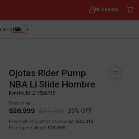
Mi cuenta
nite a
Ojotas Rider Pump
NBA Li Slide Hombre
Item No.
RI12195BG715
Precio final
Price reduced from
to
$26.999
$34.999
23% OFF
Precio sin impuestos nacionales:
$22.313
Precio por unidad:
$26.999