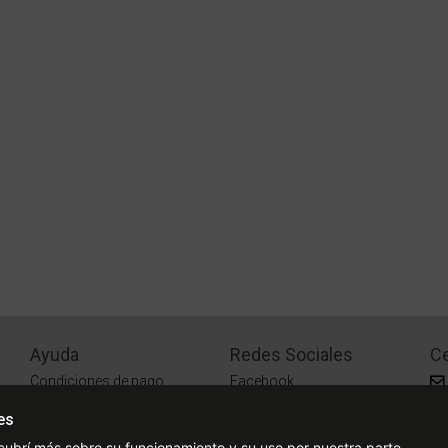
Ayuda
Redes Sociales
Ce
Condiciones de pago
Facebook
Preguntas Frecuentes
Instagram
es
¿Cómo comprar?
cubrí más sobre su funcionamiento y su uso por nuestra parte.