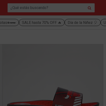
otas
SALE hasta 70% OFF 🔥
Día de la Niñez 🎈
U