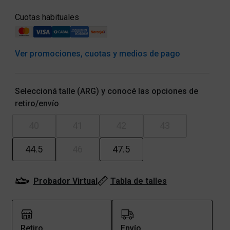
Cuotas habituales
Ver promociones, cuotas y medios de pago
Seleccioná talle (ARG) y conocé las opciones de
retiro/envío
40
41
42
43
44.5
46
47.5
Probador Virtual
Tabla de talles
Retiro
Envío