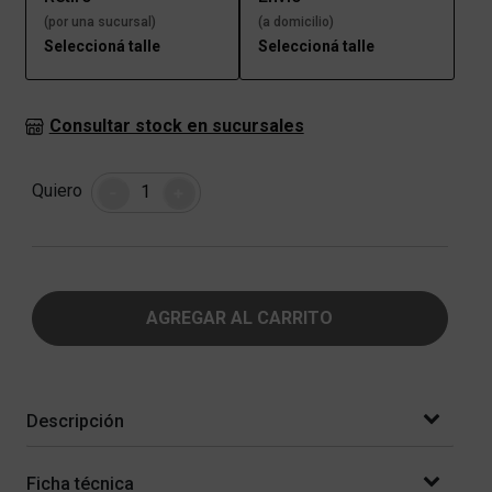
(por una sucursal)
(a domicilio)
Seleccioná talle
Seleccioná talle
Consultar stock en sucursales
Cantidad
Quiero
-
+
AGREGAR AL CARRITO
Descripción
Ficha técnica