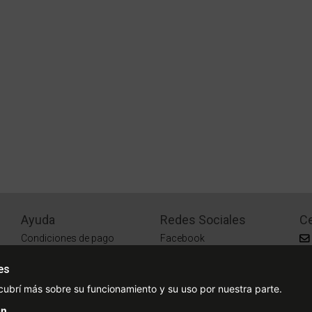
Ayuda
Redes Sociales
Ce
Condiciones de pago
Facebook
Preguntas Frecuentes
Instagram
es
¿Cómo comprar?
cubrí más sobre su funcionamiento y su uso por nuestra parte.
¿Cómo medir tu talle?
n.