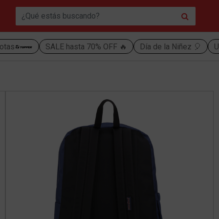
otas
SALE hasta 70% OFF 🔥
Día de la Niñez 🎈
U