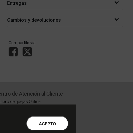
Entregas
Cambios y devoluciones
Compartílo vía
ntro de Atención al Cliente
Libro de quejas Online
WhatsApp | Lu a Vi 9 a 20 | Sa 9 a 17
0810-888-3398 | Lu a Vi 9 a 18 | Sa 9 a 17
ACEPTO