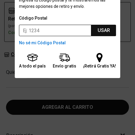
Ingresá tu código postal y te mostraremos las
mejores opciones de retiro y envío.
Código Postal
Retiro
Envío
(por una sucursal)
(a domicilio)
USAR
Con stock
Con stock
No sé mi Código Postal
Consultar stock en sucursales
A todo el país
Envío gratis
¡Retirá Gratis YA!
Cantidad
Quiero
-
+
AGREGAR AL CARRITO