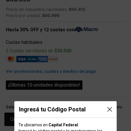
Precio sin impuestos nacionales:
$50.412
Precio por unidad:
$60.999
Hasta 30% OFF y 12 cuotas con
Cuotas habituales
2 Cuotas sin interés de
$30.500
Ver promociones, cuotas y medios de pago
¡Últimas 10 unidades disponibles!
Seleccioná talle (ARG) y conocé las opciones de retiro/envío
Ingresá tu Código Postal
Único
Te ubicamos en
Capital Federal
.