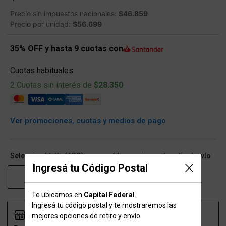
Precio sin impuestos nacionales:
$46.859
Precio por unidad:
$56.699
35% OFF y hasta 9 cuotas con
Cuotas habituales
2 Cuotas sin interés de
$28.350
Ver promociones, cuotas y medios de pago
Seleccioná talle (ARG) y conocé las opciones de retiro/envío
Ingresá tu Código Postal
S
M
L
XL
Te ubicamos en
Capital Federal
.
Ingresá tu código postal y te mostraremos las
mejores opciones de retiro y envío.