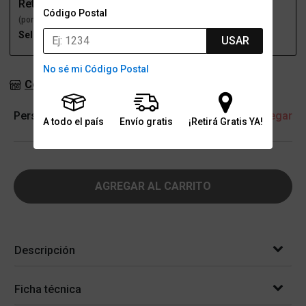
Retiro
Envío
Código Postal
(por una sucursal)
(a domicilio)
Seleccioná talle
Seleccioná talle
USAR
No sé mi Código Postal
Consultar stock en sucursales
Personalización
+ Agregar
A todo el país
Envío gratis
¡Retirá Gratis YA!
AGREGAR AL CARRITO
Descripción
Ficha técnica