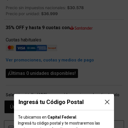
Precio sin impuestos nacionales:
$30.578
Precio por unidad:
$36.999
35% OFF y hasta 9 cuotas con
Cuotas habituales
Ver promociones, cuotas y medios de pago
¡Últimas 0 unidades disponibles!
Seleccioná talle (ARG) y conocé las opciones de retiro/envío
Ingresá tu Código Postal
Único
Te ubicamos en
Capital Federal
.
Ingresá tu código postal y te mostraremos las