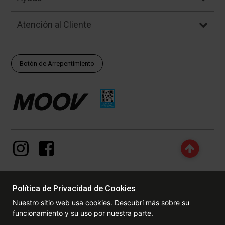
Atención al Cliente
Botón de Arrepentimiento
Política de Privacidad de Cookies
© Copyright - 2017 - 2026 www.dexter.com.ar, TODOS LOS
Nuestro sitio web usa cookies. Descubrí más sobre su
DERECHOS RESERVADOS. Las fotos contenidas en este site, el
funcionamiento y su uso por nuestra parte.
logotipo y las marcas son propiedad de www.dexter.com.ar y/o de