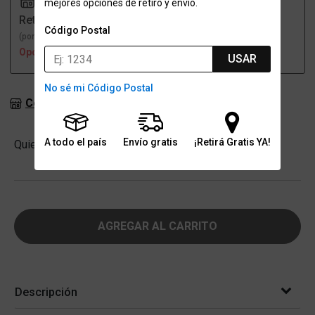
mejores opciones de retiro y envío.
Retiro
Envío
Código Postal
(por una sucursal)
(a domicilio)
Opción no disponible
Opción no disponible
USAR
No sé mi Código Postal
Consultar stock en sucursales
Cantidad
A todo el país
Envío gratis
¡Retirá Gratis YA!
Quiero
-
+
AGREGAR AL CARRITO
Descripción