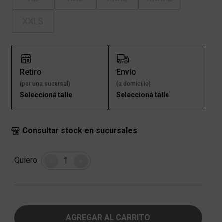
XXLS
Retiro
Envío
(por una sucursal)
(a domicilio)
Seleccioná talle
Seleccioná talle
Consultar stock en sucursales
Cantidad
Quiero
-
+
AGREGAR AL CARRITO