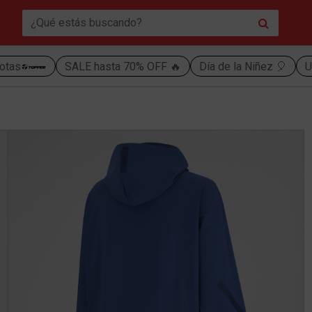
otas
SALE hasta 70% OFF 🔥
Día de la Niñez 🎈
U