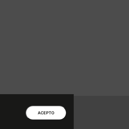
ntro de Atención al Cliente
ACEPTO
Libro de quejas Online
WhatsApp | Lu a Vi 9 a 20 | Sa 9 a 17