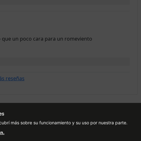
eo que un poco cara para un romeviento
ás reseñas
es
Ayuda
Redes Sociales
Ce
cubrí más sobre su funcionamiento y su uso por nuestra parte.
Condiciones de pago
Facebook
n.
Preguntas Frecuentes
Instagram