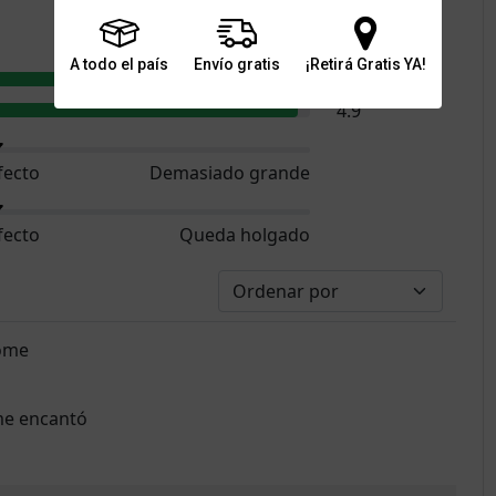
5.0
A todo el país
Envío gratis
¡Retirá Gratis YA!
5.0
4.9
fecto
Demasiado grande
fecto
Queda holgado
come
me encantó