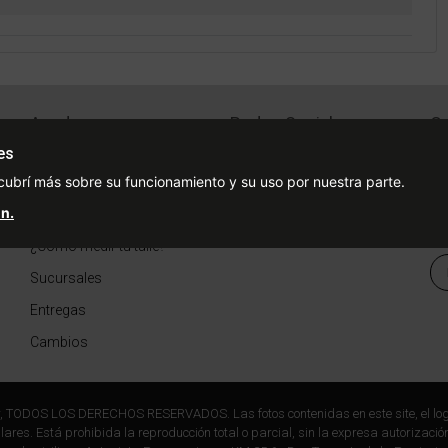
Ayuda
Redes Sociales
Ce
Condiciones de pago
Facebook
es
cubrí más sobre su funcionamiento y su uso por nuestra parte.
Preguntas Frecuentes
Instagram
n.
¿Cómo comprar?
¿Cómo medir tu talle?
Sucursales
Entregas
Cambios
r, TODOS LOS DERECHOS RESERVADOS. Las fotos contenidas en este site, el log
ares. Está prohibida la reproducción total o parcial, sin la expresa autorización