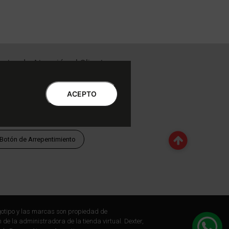
ntro de Atención al Cliente
Libro de quejas Online
WhatsApp | Lu a Vi 9 a 20 | Sa 9 a 17
ACEPTO
0810-888-3398 | Lu a Vi 9 a 18 | Sa 9 a 17
Botón de Arrepentimiento
otipo y las marcas son propiedad de
 de la administradora de la tienda virtual. Dexter,