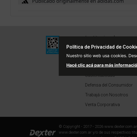
Publicado originalmente en adidas.com
Institucional
Quiénes Somos
Política de Privacidad de Cooki
Nuestro sitio web usa cookies. Des
Políticas de Privacidad
Hacé clic acá para más informació
Términos y Condiciones
Sustentabilidad
Defensa del Consumidor
Trabajá con Nosotros
Venta Corporativa
© Copyright - 2017 - 2026 www.dexter.com.a
www.dexter.com.ar y/o de sus respectivos titul