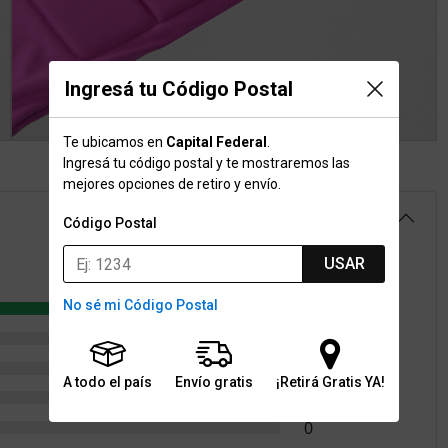
Ingresá tu Código Postal
Te ubicamos en
Capital Federal
.
Ingresá tu código postal y te mostraremos las
mejores opciones de retiro y envío.
5.0
Código Postal
USAR
No sé mi Código Postal
1
0
0
A todo el país
Envío gratis
¡Retirá Gratis YA!
0
0