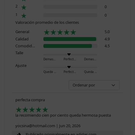
2
0
1
0
Valoración promedio de los clientes
General
5.0
Calidad
4.9
Comodidad
4.5
Talle
Demasiado pequeño
Perfecto
Demasiado grande
Ajuste
Queda ajustado
Perfecto
Queda holgado
perfecta compra
la recomiendo cien por ciento queda hermosa puesta
yocsina@hotmail.com
|
Jun 20, 2026
Publicado originalmente en adidas.com