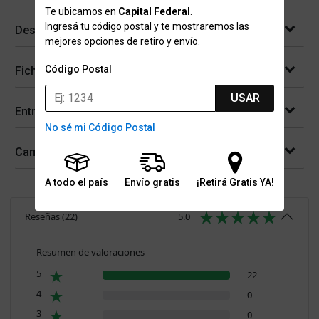
Te ubicamos en
Capital Federal
.
Ingresá tu código postal y te mostraremos las
Descripción
mejores opciones de retiro y envío.
Código Postal
Ficha técnica
USAR
Entregas
No sé mi Código Postal
Cambios y devoluciones
A todo el país
Envío gratis
¡Retirá Gratis YA!
Reseñas
(
22
)
5.0
Resumen de valoraciones
5
22
4
0
3
0