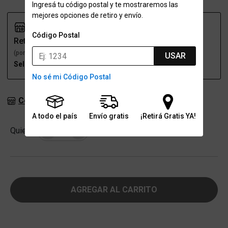
Ingresá tu código postal y te mostraremos las
mejores opciones de retiro y envío.
Código Postal
Retiro
Envío
(por una sucursal)
(a domicilio)
USAR
Seleccioná talle
Seleccioná talle
No sé mi Código Postal
Consultar stock en sucursales
A todo el país
Envío gratis
¡Retirá Gratis YA!
Cantidad
Quiero
-
+
AGREGAR AL CARRITO