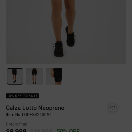
15% OFF TRIBU15
Calza Lotto Neoprene
Item No.
LOPFSS2100A1
Precio final
Price reduced from
to
$9.999
$19.999
50% OFF