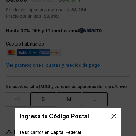
Precio sin impuestos nacionales:
$8.264
Precio por unidad:
$9.999
Hasta 30% OFF y 12 cuotas con
Cuotas habituales
Ver promociones, cuotas y medios de pago
Seleccioná talle (ARG) y conocé las opciones de retiro/envío
XS
S
M
L
XL
XXL
Ingresá tu Código Postal
Probador Virtual
Tabla de talles
Te ubicamos en
Capital Federal
.