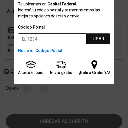
Te ubicamos en
Capital Federal
.
Ingresá tu código postal y te mostraremos las
Probador Virtual
Tabla de talles
mejores opciones de retiro y envío.
Código Postal
Retiro
Envío
USAR
(por una sucursal)
(a domicilio)
No sé mi Código Postal
Seleccioná talle
Seleccioná talle
Consultar stock en sucursales
A todo el país
Envío gratis
¡Retirá Gratis YA!
Cantidad
Quiero
-
+
AGREGAR AL CARRITO