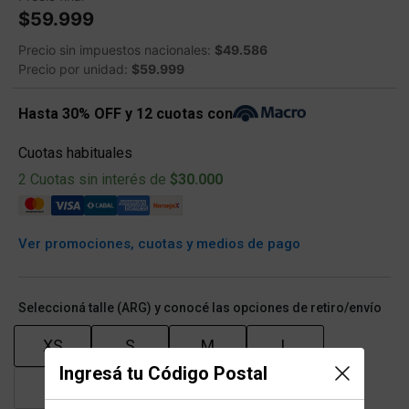
$59.999
Precio sin impuestos nacionales:
$49.586
Precio por unidad:
$59.999
Hasta 30% OFF y 12 cuotas con
Cuotas habituales
2 Cuotas sin interés de
$30.000
Ver promociones, cuotas y medios de pago
Seleccioná talle (ARG) y conocé las opciones de retiro/envío
XS
S
M
L
Ingresá tu Código Postal
XL
XXL
XXXL
XXXXL