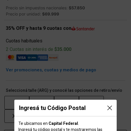
Precio sin impuestos nacionales:
$57.850
Precio por unidad:
$69.999
35% OFF y hasta 9 cuotas con
Cuotas habituales
2 Cuotas sin interés de
$35.000
Ver promociones, cuotas y medios de pago
Seleccioná talle (ARG) y conocé las opciones de retiro/envío
S
M
L
XL
Ingresá tu Código Postal
XXL
Te ubicamos en
Capital Federal
.
Ingresá tu código postal y te mostraremos las