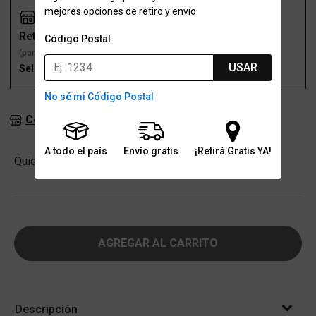
mejores opciones de retiro y envío.
Retiro
Envío
Código Postal
(por una sucursal)
(a domicilio)
USAR
Seleccioná talle
Seleccioná talle
No sé mi Código Postal
Consultar stock en sucursales
A todo el país
Envío gratis
¡Retirá Gratis YA!
Cantidad
Quiero
-
+
AGREGAR AL CARRITO
Descripción